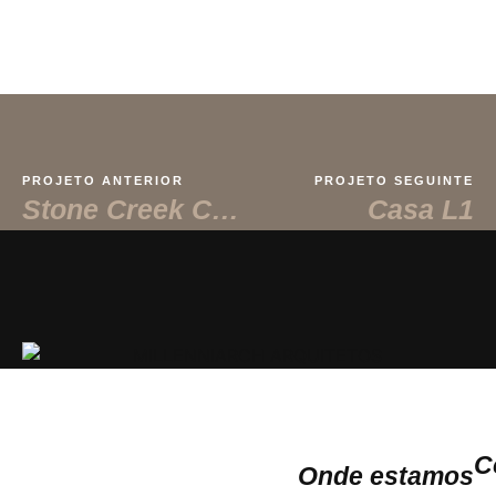
PROJETO ANTERIOR
PROJETO SEGUINTE
Stone Creek Court
Casa L1
C
Onde estamos