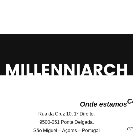
C
Onde estamos
Rua da Cruz 10, 1º Direito,
9500-051 Ponta Delgada,
(*C
São Miguel – Açores – Portugal