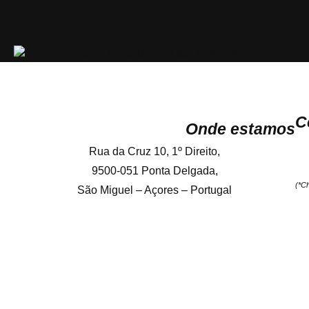
C
Onde estamos
Rua da Cruz 10, 1º Direito,
9500-051 Ponta Delgada,
(*C
São Miguel – Açores – Portugal